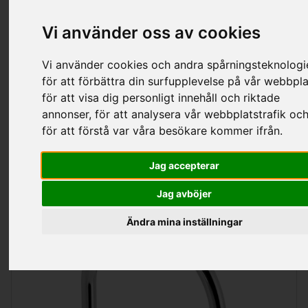
Kategorier
Vi använder oss av cookies
Vi använder cookies och andra spårningsteknologi
för att förbättra din surfupplevelse på vår webbpla
Va Ettgreppsblandare
för att visa dig personligt innehåll och riktade
annonser, för att analysera vår webbplatstrafik oc
för att förstå var våra besökare kommer ifrån.
Sortering
Visa
per sida
Jag accepterar
Jag avböjer
Ändra mina inställningar