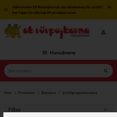
Välkommen till Rörpojkarnas nya Webbshop för proffs! Vi
har ingen försäljning till privatpersoner.
Mitt kon
Huvudmeny
Hem
/
Produkter
/
Blandare
/
Va Ettgreppsblandare
Filter