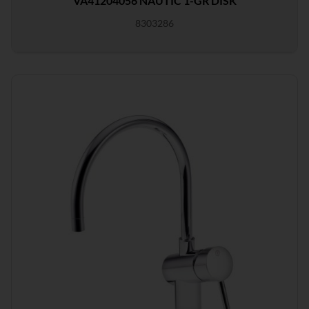
VA41204056 NAUTIC 1-GR DISK
8303286