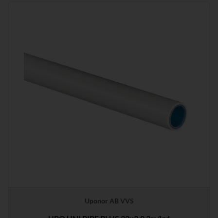
Uponor AB VVS