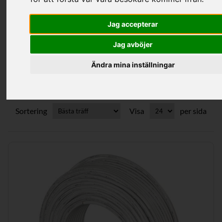
Kategorier
Jag accepterar
Jag avböjer
Uponor Mlc Rör
Ändra mina inställningar
Sortering
Visa
per sida