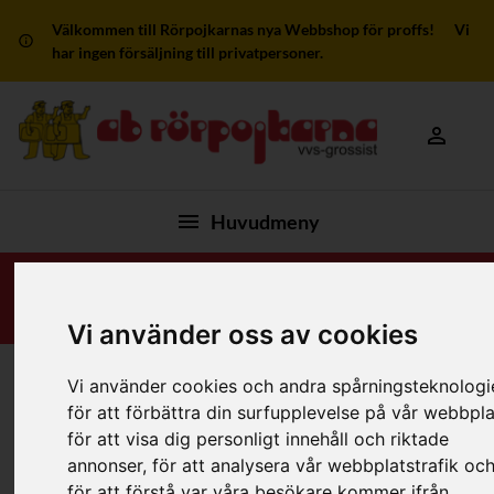
Välkommen till Rörpojkarnas nya Webbshop för proffs! Vi
har ingen försäljning till privatpersoner.
Mitt kon
Huvudmeny
Vi använder oss av cookies
Vi använder cookies och andra spårningsteknologi
Hem
/
Produkter
/
Plaströr - Övriga
/
Uponor Mlc Rör
för att förbättra din surfupplevelse på vår webbpla
för att visa dig personligt innehåll och riktade
Filter
annonser, för att analysera vår webbplatstrafik oc
för att förstå var våra besökare kommer ifrån.