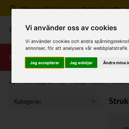
Välkommen till Rörpojkarnas nya Webbshop för proffs! Vi ha
Vi använder oss av cookies
Vi använder cookies och andra spårningsteknolog
annonser, för att analysera vår webbplatstrafik
RSK-Kategorier
Produkter
Mitt kont
Jag accepterar
Jag avböjer
Ändra mina i
Hem
/
RSK-Kategorier
/
Rör
/
Avlopp - Utomhus
/
Struktur
Struk
Kategorier
AB