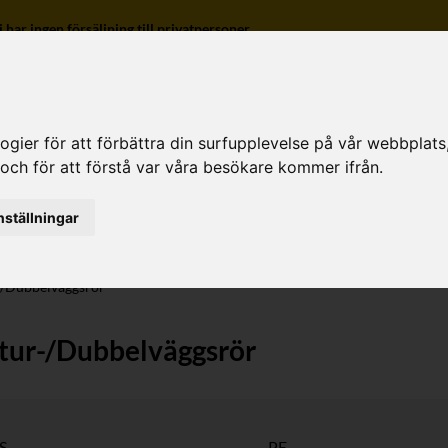
r ingen försäljning till privatpersoner.
ier för att förbättra din surfupplevelse på vår webbplats, f
 och för att förstå var våra besökare kommer ifrån.
o
nställningar
-/Dubbelväggsrör
tur-/Dubbelväggsrör
S
PE