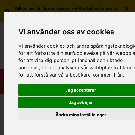
Välkommen till Rörpojkarnas nya Webbshop för proffs! Vi
har ingen försäljning till privatpersoner.
Vi använder oss av cookies
Mitt kon
Vi använder cookies och andra spårningsteknologi
för att förbättra din surfupplevelse på vår webbpla
för att visa dig personligt innehåll och riktade
Huvudmeny
annonser, för att analysera vår webbplatstrafik oc
för att förstå var våra besökare kommer ifrån.
Jag accepterar
Jag avböjer
Hej, jag heter
Johan Wennerberg
!
Ring mig, så hjälper jag dig.
Ändra mina inställningar
Support:
031-7341713