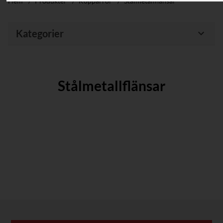
Hem
/
Produkter
/
Kopparrör
/
Stålmetallflänsar
Kategorier
Stålmetallflänsar