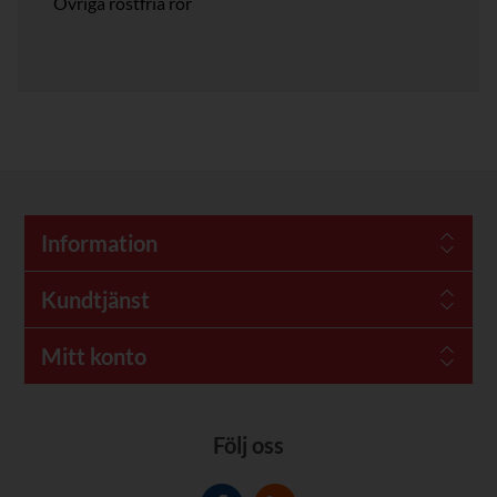
Övriga rostfria rör
Information
Kundtjänst
Mitt konto
Följ oss