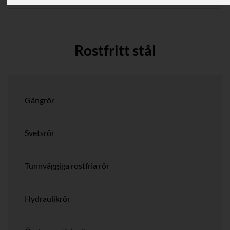
Rostfritt stål
Gängrör
Svetsrör
Tunnväggiga rostfria rör
Hydraulikrör