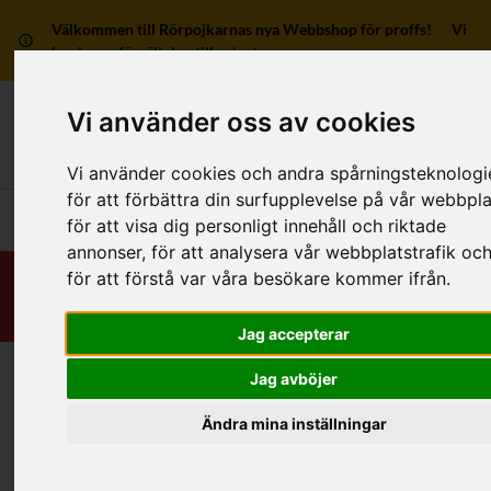
Välkommen till Rörpojkarnas nya Webbshop för proffs! Vi
har ingen försäljning till privatpersoner.
Vi använder oss av cookies
Mitt kon
Vi använder cookies och andra spårningsteknologi
för att förbättra din surfupplevelse på vår webbpla
Huvudmeny
för att visa dig personligt innehåll och riktade
annonser, för att analysera vår webbplatstrafik oc
för att förstå var våra besökare kommer ifrån.
Jag accepterar
Jag avböjer
Hem
/
RSK-Kategorier
/
Rör
/
Vatten/Värme/Gas
/
Rostfritt stål
Ändra mina inställningar
Kategorier