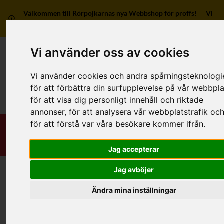
Välkommen till Rörpojkarnas nya Webbshop för proffs! Vi
har ingen försäljning till privatpersoner.
Vi använder oss av cookies
Mitt kon
Vi använder cookies och andra spårningsteknologi
för att förbättra din surfupplevelse på vår webbpla
Huvudmeny
för att visa dig personligt innehåll och riktade
annonser, för att analysera vår webbplatstrafik oc
för att förstå var våra besökare kommer ifrån.
Jag accepterar
Jag avböjer
Hem
/
RSK-Kategorier
/
Rör
/
Avlopp - Inomhus
/
Rostfritt
Ändra mina inställningar
Kategorier