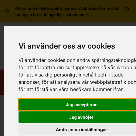
Välkommen till Rörpojkarnas nya Webbshop för proffs! Vi
har ingen försäljning till privatpersoner.
Mitt kon
Vi använder oss av cookies
Vi använder cookies och andra spårningsteknologi
Huvudmeny
för att förbättra din surfupplevelse på vår webbpla
för att visa dig personligt innehåll och riktade
annonser, för att analysera vår webbplatstrafik oc
för att förstå var våra besökare kommer ifrån.
Jag accepterar
Hem
/
RSK-Kategorier
/
Rördelar & Kopplingar
Jag avböjer
Kategorier
Ändra mina inställningar