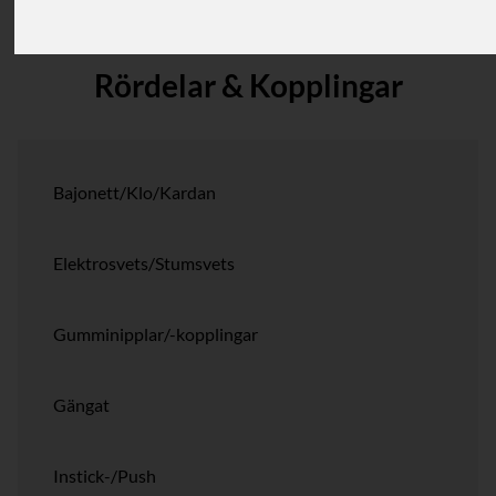
Rördelar & Kopplingar
Bajonett/Klo/Kardan
Elektrosvets/Stumsvets
Gumminipplar/-kopplingar
Gängat
Instick-/Push