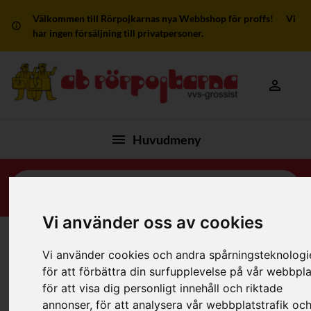
Välkommen till Rörpojkarnas nya Webbshop för proffs! Vi
har ingen försäljning till privatpersoner.
Mitt kon
Huvudmeny
Vi använder oss av cookies
Hem
/
Produkter
/
Reglerventiler/Övrig Armatur
/
Vi använder cookies och andra spårningsteknologi
Reservdelar Imi/Ta Rad.Ventiler
för att förbättra din surfupplevelse på vår webbpla
för att visa dig personligt innehåll och riktade
annonser, för att analysera vår webbplatstrafik oc
Filter