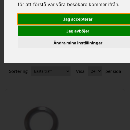
för att förstå var våra besökare kommer ifrån.
Kategorier
Jag accepterar
Jag avböjer
Reservdelar Imi/Ta Rad.Ventiler
Ändra mina inställningar
Sortering
Visa
per sida