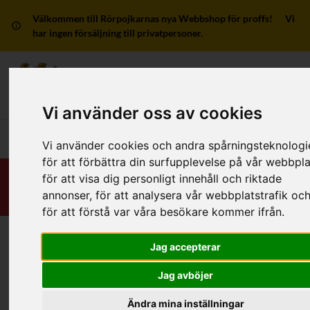
Välkommen till Rörpojkarnas nya Webbshop för proffs! Vi
har ingen försäljning till privatpersoner.
Mitt kon
Vi använder oss av cookies
Huvudmeny
Vi använder cookies och andra spårningsteknologi
för att förbättra din surfupplevelse på vår webbpla
för att visa dig personligt innehåll och riktade
annonser, för att analysera vår webbplatstrafik oc
för att förstå var våra besökare kommer ifrån.
Jag accepterar
Skapa konto
Jag avböjer
Företagsinformation
Ändra mina inställningar