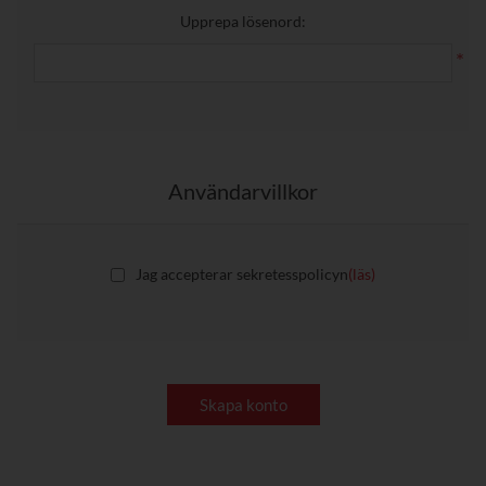
Upprepa lösenord:
*
Användarvillkor
Jag accepterar sekretesspolicyn
(läs)
Skapa konto