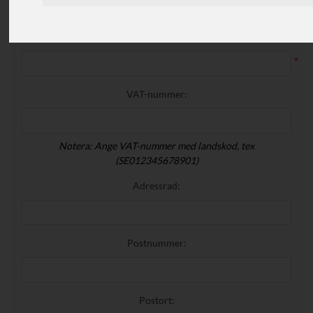
Företagsnamn:
*
VAT-nummer:
Notera: Ange VAT-nummer med landskod, tex
(SE012345678901)
Adressrad:
Postnummer:
Postort: