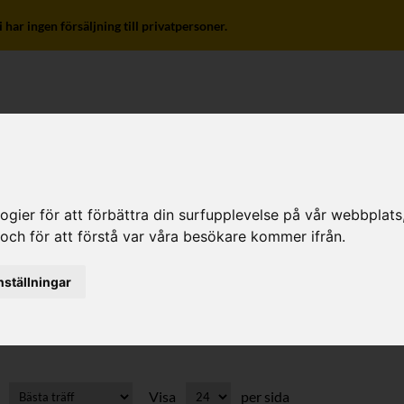
r ingen försäljning till privatpersoner.
o
ier för att förbättra din surfupplevelse på vår webbplats, f
 och för att förstå var våra besökare kommer ifrån.
nställningar
ryckrördelar
Visa
per sida