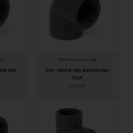
AB
GPA Flowsystem AB
R50 INV
PVC-TRYCK VKL R10X90 INV
GGA
2262608