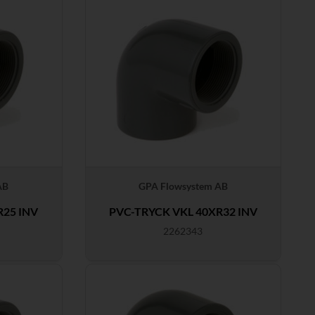
AB
GPA Flowsystem AB
R25 INV
PVC-TRYCK VKL 40XR32 INV
2262343