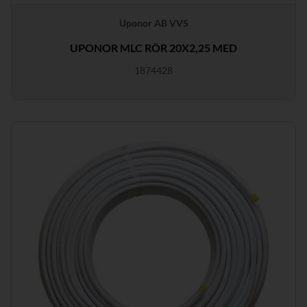
Uponor AB VVS
UPONOR MLC RÖR 20X2,25 MED
1874428