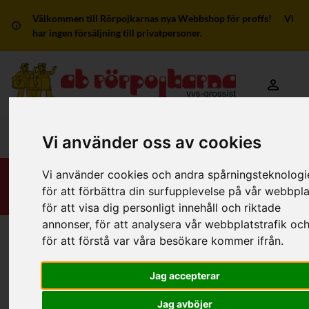
Välkommen till Rörpojkarnas nya Webbshop för proffs! Vi
har ingen försäljning till privatpersoner.
Mitt kon
Huvudmeny
Vi använder oss av cookies
Vi använder cookies och andra spårningsteknologi
för att förbättra din surfupplevelse på vår webbpla
för att visa dig personligt innehåll och riktade
annonser, för att analysera vår webbplatstrafik oc
för att förstå var våra besökare kommer ifrån.
Hem
/
RSK-Kategorier
/
Rör
/
Vatten/Värme/Gas
/
Plast
/
PE-RT
Jag accepterar
Filter
Jag avböjer