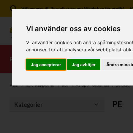
Välkommen till Rörpojkarnas nya Webbshop för proffs! Vi ha
Vi använder oss av cookies
Vi använder cookies och andra spårningsteknolog
annonser, för att analysera vår webbplatstrafik
RSK-Kategorier
Produkter
Mitt kont
Jag accepterar
Jag avböjer
Ändra mina i
Hem
/
RSK-Kategorier
/
Rör
/
Avlopp - Utomhus
/
Struktur
PE
Kategorier