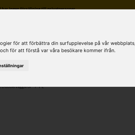
r ingen försäljning till privatpersoner.
ier för att förbättra din surfupplevelse på vår webbplats, f
 och för att förstå var våra besökare kommer ifrån.
o
nställningar
-/Dubbelväggsrör
/
PE