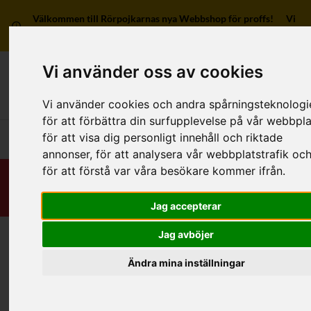
Välkommen till Rörpojkarnas nya Webbshop för proffs! Vi
har ingen försäljning till privatpersoner.
Vi använder oss av cookies
Mitt kon
Vi använder cookies och andra spårningsteknologi
för att förbättra din surfupplevelse på vår webbpla
för att visa dig personligt innehåll och riktade
Huvudmeny
annonser, för att analysera vår webbplatstrafik oc
för att förstå var våra besökare kommer ifrån.
Jag accepterar
Jag avböjer
Hem
/
RSK-Kategorier
/
Rör
/
Avlopp - Utomhus
/
Släta avloppsrör
/
PE
Ändra mina inställningar
Kategorier