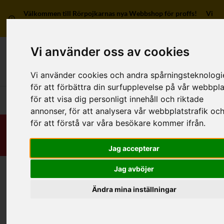
Välkommen till Rörpojkarnas nya Webbshop för proffs! Vi
har ingen försäljning till privatpersoner.
Vi använder oss av cookies
Mitt kon
Vi använder cookies och andra spårningsteknologi
för att förbättra din surfupplevelse på vår webbpla
för att visa dig personligt innehåll och riktade
Huvudmeny
annonser, för att analysera vår webbplatstrafik oc
för att förstå var våra besökare kommer ifrån.
Jag accepterar
Jag avböjer
Hem
/
RSK-Kategorier
/
Rördelar & Kopplingar
/
Kragat/Kongrepp
/
Tillbehör/Reservdelar/Övrigt
/
Övrigt
Ändra mina inställningar
Kategorier