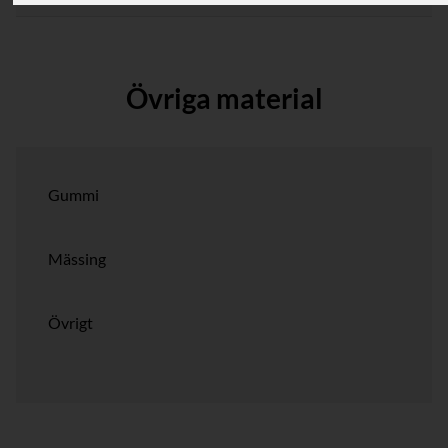
Övriga material
Gummi
Mässing
Övrigt