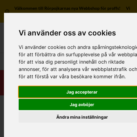
Välkommen till Rörpojkarnas nya Webbshop för proffs! Vi
har ingen försäljning till privatpersoner.
Vi använder oss av cookies
Mitt kon
Vi använder cookies och andra spårningsteknologi
för att förbättra din surfupplevelse på vår webbpla
Huvudmeny
för att visa dig personligt innehåll och riktade
annonser, för att analysera vår webbplatstrafik oc
för att förstå var våra besökare kommer ifrån.
Jag accepterar
Jag avböjer
Hem
/
RSK-Kategorier
/
Rör
/
Vatten/Värme/Gas
/
Övriga material
Ändra mina inställningar
Kategorier