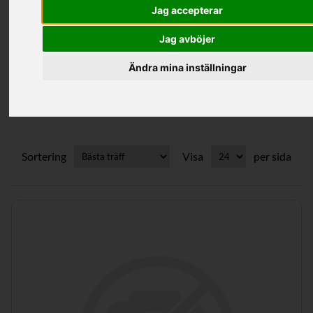
Jag accepterar
Kategorier
Jag avböjer
Ändra mina inställningar
Kupade Gavlar
Sortering
Visa
per sida