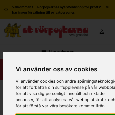
Välkommen till Rörpojkarnas nya Webbshop för proffs! Vi
har ingen försäljning till privatpersoner.
Mitt kon
Huvudmeny
Vi använder oss av cookies
Vi använder cookies och andra spårningsteknologi
för att förbättra din surfupplevelse på vår webbpla
Hem
/
Produkter
/
Stålrör, Rostfria Rör
/
Kupade Gavlar
för att visa dig personligt innehåll och riktade
annonser, för att analysera vår webbplatstrafik oc
för att förstå var våra besökare kommer ifrån.
Filter