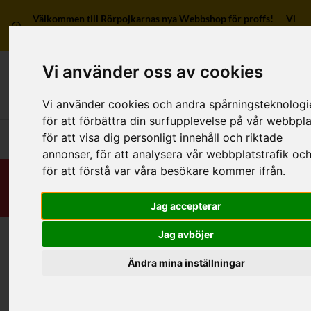
Välkommen till Rörpojkarnas nya Webbshop för proffs! Vi
har ingen försäljning till privatpersoner.
Vi använder oss av cookies
Mitt kon
Vi använder cookies och andra spårningsteknologi
för att förbättra din surfupplevelse på vår webbpla
för att visa dig personligt innehåll och riktade
Huvudmeny
annonser, för att analysera vår webbplatstrafik oc
för att förstå var våra besökare kommer ifrån.
Jag accepterar
Jag avböjer
Hem
/
RSK-Kategorier
/
Rör
/
Vatten/Värme/Gas
/
Tillbehör/Reservdelar
/
För stålrör
Ändra mina inställningar
Kategorier