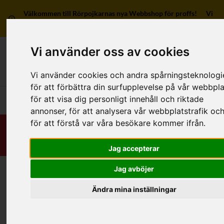
Välkommen till Rörpojkarnas nya Webbshop för proffs! Vi
har ingen försäljning till privatpersoner.
Vi använder oss av cookies
Mitt kon
Vi använder cookies och andra spårningsteknologi
för att förbättra din surfupplevelse på vår webbpla
för att visa dig personligt innehåll och riktade
Huvudmeny
annonser, för att analysera vår webbplatstrafik oc
för att förstå var våra besökare kommer ifrån.
Jag accepterar
Jag avböjer
Hem
/
RSK-Kategorier
/
Rördelar & Kopplingar
/
Lim
/
Av övriga material
/
Flänsar
Ändra mina inställningar
Kategorier