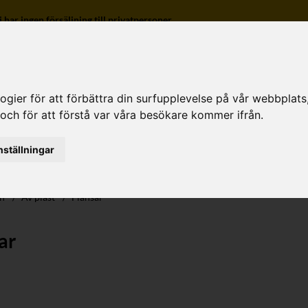
r ingen försäljning till privatpersoner.
ier för att förbättra din surfupplevelse på vår webbplats, f
 och för att förstå var våra besökare kommer ifrån.
o
nställningar
sh
/
Av plast
/
Flänsar
ar