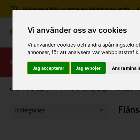
Välkommen till Rörpojkarnas nya Webbshop för proffs! Vi ha
Vi använder oss av cookies
Vi använder cookies och andra spårningsteknolog
annonser, för att analysera vår webbplatstrafik
RSK-Kategorier
Produkter
Mitt kont
Jag accepterar
Jag avböjer
Ändra mina i
Hem
/
RSK-Kategorier
/
Rördelar & Kopplingar
/
Instick-/Pu
Fläns
Kategorier