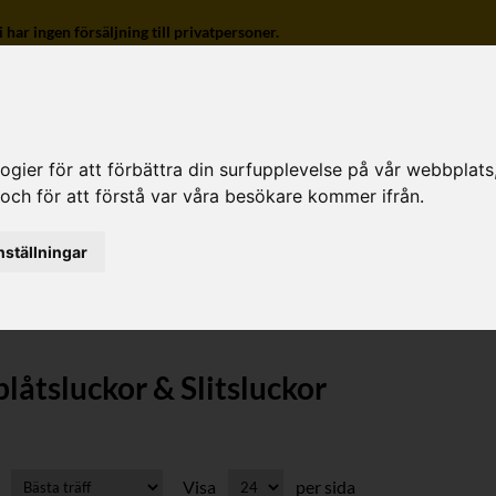
r ingen försäljning till privatpersoner.
ier för att förbättra din surfupplevelse på vår webbplats, f
 och för att förstå var våra besökare kommer ifrån.
o
nställningar
 Slitsluckor
låtsluckor & Slitsluckor
Visa
per sida