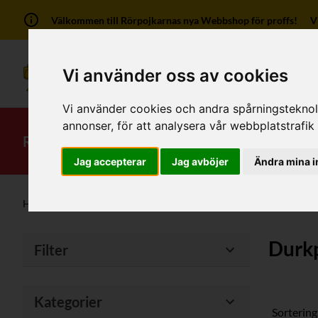
Välkommen till Rörpojkarnas nya Webbshop för proffs! Vi ha
Vi använder oss av cookies
Vi använder cookies och andra spårningsteknolog
annonser, för att analysera vår webbplatstrafik
RSK-Kategorier
Produkter
Mitt kont
Jag accepterar
Jag avböjer
Ändra mina i
Hem
/
Produkter
/
Betäckningar/Brunnar
/
Durkplåtsluckor &
Durkp
Filter
Kategorier
Sortering