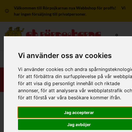
Välkommen till Rörpojkarnas nya Webbshop för proffs! Vi
har ingen försäljning till privatpersoner.
Mitt kon
Vi använder oss av cookies
Huvudmeny
Vi använder cookies och andra spårningsteknologi
för att förbättra din surfupplevelse på vår webbpla
för att visa dig personligt innehåll och riktade
annonser, för att analysera vår webbplatstrafik oc
för att förstå var våra besökare kommer ifrån.
Hem
/
Produkter
/
Badkar, Duschkabiner/D-Väggar
/
Diverse Tillbehör Badkar
Jag accepterar
Jag avböjer
Filter