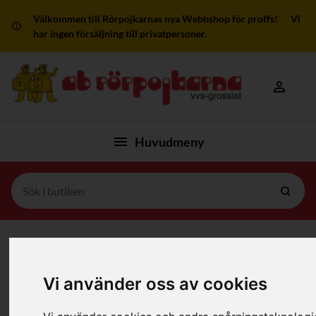
Välkommen till Rörpojkarnas nya Webbshop för proffs! Vi
har ingen försäljning till privatpersoner.
Mitt kon
Huvudmeny
Hem
/
Produkter
/
Pumpar
/
Cirk-Pumpar Värme Wilo
Vi använder oss av cookies
Filter