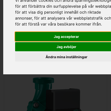
Vi använder cookies och andra spårningsteknologi
för att förbättra din surfupplevelse på vår webbpla
Kategorier
för att visa dig personligt innehåll och riktade
annonser, för att analysera vår webbplatstrafik oc
för att förstå var våra besökare kommer ifrån.
Cirk-Pumpar Värme Wilo
Jag accepterar
Jag avböjer
Sortering
Visa
per sida
Ändra mina inställningar