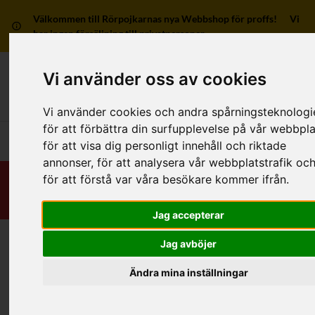
Välkommen till Rörpojkarnas nya Webbshop för proffs! Vi
har ingen försäljning till privatpersoner.
Vi använder oss av cookies
Mitt kon
Vi använder cookies och andra spårningsteknologi
för att förbättra din surfupplevelse på vår webbpla
Huvudmeny
för att visa dig personligt innehåll och riktade
annonser, för att analysera vår webbplatstrafik oc
för att förstå var våra besökare kommer ifrån.
Jag accepterar
Jag avböjer
Hej, jag heter
Johan Wennerberg
!
Ring mig, så hjälper jag dig.
Ändra mina inställningar
Support:
031-7341713