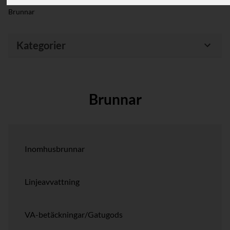
Hem
/
RSK-Kategorier
/
Brunnar & Avloppssystem
/
Brunnar
Kategorier
Brunnar
Inomhusbrunnar
Linjeavvattning
VA-betäckningar/Gatugods