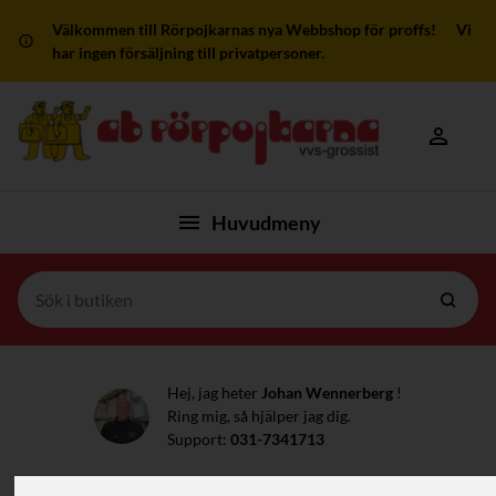
Välkommen till Rörpojkarnas nya Webbshop för proffs! Vi
har ingen försäljning till privatpersoner.
Mitt kon
Huvudmeny
Hej, jag heter
Johan Wennerberg
!
Ring mig, så hjälper jag dig.
Support:
031-7341713