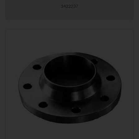
1422237