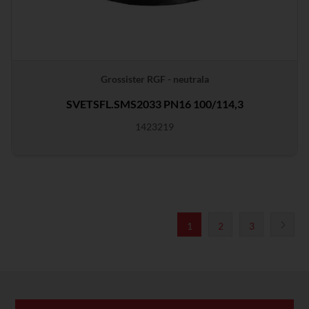
Grossister RGF - neutrala
SVETSFL.SMS2033 PN16 100/114,3
1423219
1
2
3