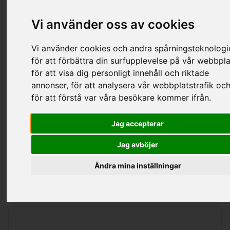
Hem
/
Produkter
/
Stålrör, Rostfria Rör
/
Blind- Och Svetsflänsar
Vi använder oss av cookies
Filter
Vi använder cookies och andra spårningsteknologi
för att förbättra din surfupplevelse på vår webbpla
för att visa dig personligt innehåll och riktade
Kategorier
annonser, för att analysera vår webbplatstrafik oc
för att förstå var våra besökare kommer ifrån.
Jag accepterar
Blind- Och Svetsflänsar
Jag avböjer
Ändra mina inställningar
Sortering
Visa
per sida