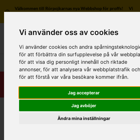
Välkommen till Rörpojkarnas nya Webbshop för proffs! Vi
har ingen försäljning till privatpersoner.
Vi använder oss av cookies
Mitt kon
Vi använder cookies och andra spårningsteknologi
för att förbättra din surfupplevelse på vår webbpla
för att visa dig personligt innehåll och riktade
Huvudmeny
annonser, för att analysera vår webbplatstrafik oc
för att förstå var våra besökare kommer ifrån.
Jag accepterar
Jag avböjer
Hem
/
RSK-Kategorier
/
Rördelar & Kopplingar
/
Klämring
/
Av stål/rostfritt
/
4 anslutningar
Ändra mina inställningar
Kategorier