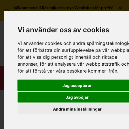
Välkommen till Rörpojkarnas nya Webbshop för proffs! Vi
har ingen försäljning till privatpersoner.
Vi använder oss av cookies
Mitt kon
Vi använder cookies och andra spårningsteknologi
för att förbättra din surfupplevelse på vår webbpla
för att visa dig personligt innehåll och riktade
Huvudmeny
annonser, för att analysera vår webbplatstrafik oc
för att förstå var våra besökare kommer ifrån.
Jag accepterar
Jag avböjer
Hem
/
RSK-Kategorier
/
Rördelar & Kopplingar
/
Elektrosvets/Stumsvets
/
Av övriga material
/
3 anslutningar
Ändra mina inställningar
Kategorier