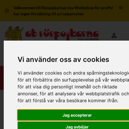
Välkommen till Rörpojkarnas nya Webbshop för proffs! Vi
har ingen försäljning till privatpersoner.
Mitt kon
Huvudmeny
Vi använder oss av cookies
Vi använder cookies och andra spårningsteknologi
för att förbättra din surfupplevelse på vår webbpla
för att visa dig personligt innehåll och riktade
annonser, för att analysera vår webbplatstrafik oc
för att förstå var våra besökare kommer ifrån.
Hem
/
RSK-Kategorier
/
Rördelar & Kopplingar
/
Löd
/
Kapillärlödning
/
3 anslutningar
Jag accepterar
Filter
Jag avböjer