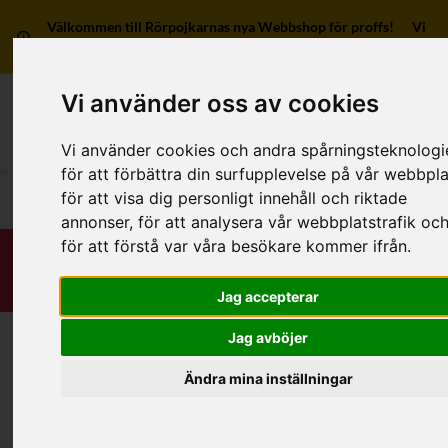
Välkommen till Rörpojkarnas nya Webbshop för proffs! Vi
har ingen försäljning till privatpersoner.
Vi använder oss av cookies
Mitt kon
Vi använder cookies och andra spårningsteknologi
för att förbättra din surfupplevelse på vår webbpla
för att visa dig personligt innehåll och riktade
Huvudmeny
annonser, för att analysera vår webbplatstrafik oc
för att förstå var våra besökare kommer ifrån.
Jag accepterar
Jag avböjer
Hem
/
RSK-Kategorier
/
Rördelar & Kopplingar
/
Kragat/Kongrepp
/
Av stål/rostfritt
/
3 anslutningar
Ändra mina inställningar
Kategorier