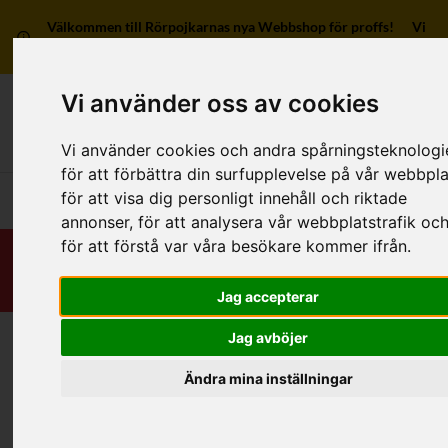
Välkommen till Rörpojkarnas nya Webbshop för proffs! Vi
har ingen försäljning till privatpersoner.
Vi använder oss av cookies
Mitt kon
Vi använder cookies och andra spårningsteknologi
för att förbättra din surfupplevelse på vår webbpla
för att visa dig personligt innehåll och riktade
Huvudmeny
annonser, för att analysera vår webbplatstrafik oc
för att förstå var våra besökare kommer ifrån.
Jag accepterar
Jag avböjer
Hem
/
RSK-Kategorier
/
Rördelar & Kopplingar
/
Bajonett/Klo/Kardan
/
Av aluminium
/
3 anslutningar
Ändra mina inställningar
Kategorier