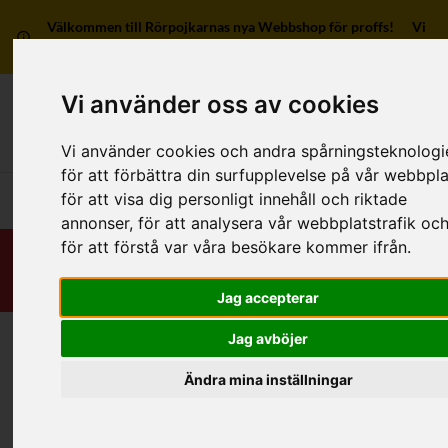
Välkommen till Rörpojkarnas nya Webbshop för proffs! Vi
har ingen försäljning till privatpersoner.
Vi använder oss av cookies
Mitt kon
Vi använder cookies och andra spårningsteknologi
för att förbättra din surfupplevelse på vår webbpla
för att visa dig personligt innehåll och riktade
Huvudmeny
annonser, för att analysera vår webbplatstrafik oc
för att förstå var våra besökare kommer ifrån.
Jag accepterar
Jag avböjer
Hem
/
RSK-Kategorier
/
Rördelar & Kopplingar
/
Klämhylsa
/
Klämhylsa mekanisk
/
Ändra mina inställningar
2 anslutningar, vinklad rördel