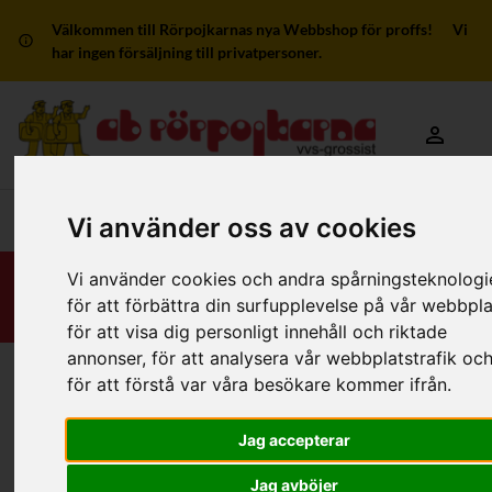
Välkommen till Rörpojkarnas nya Webbshop för proffs! Vi
har ingen försäljning till privatpersoner.
Mitt kon
Huvudmeny
Vi använder oss av cookies
Vi använder cookies och andra spårningsteknologi
för att förbättra din surfupplevelse på vår webbpla
för att visa dig personligt innehåll och riktade
annonser, för att analysera vår webbplatstrafik oc
för att förstå var våra besökare kommer ifrån.
Hem
/
RSK-Kategorier
/
Rördelar & Kopplingar
/
Muffat avlopp - Inomhus
/
Av rostfritt
/
2 anslutningar, vinklad
Jag accepterar
Jag avböjer