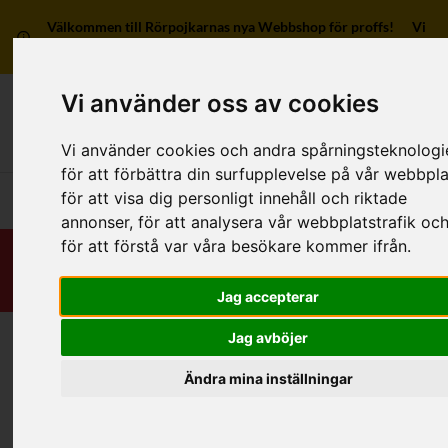
Välkommen till Rörpojkarnas nya Webbshop för proffs! Vi
har ingen försäljning till privatpersoner.
Vi använder oss av cookies
Mitt kon
Vi använder cookies och andra spårningsteknologi
för att förbättra din surfupplevelse på vår webbpla
för att visa dig personligt innehåll och riktade
Huvudmeny
annonser, för att analysera vår webbplatstrafik oc
för att förstå var våra besökare kommer ifrån.
Jag accepterar
Jag avböjer
Hem
/
RSK-Kategorier
/
Rördelar & Kopplingar
/
Lim
/
Av övriga material
/
2 anslutningar, vinklad
Ändra mina inställningar
Kategorier