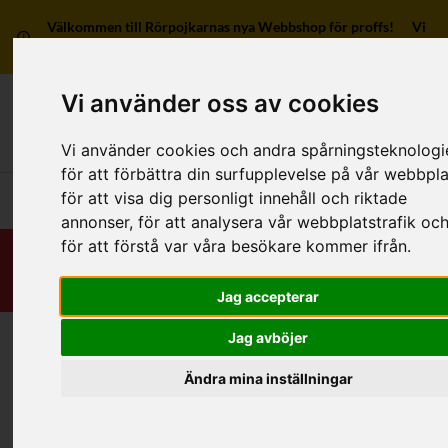
Välkommen till Rörpojkarnas nya Webbshop för proffs! Vi
har ingen försäljning till privatpersoner.
Vi använder oss av cookies
Mitt kon
Vi använder cookies och andra spårningsteknologi
för att förbättra din surfupplevelse på vår webbpla
för att visa dig personligt innehåll och riktade
Huvudmeny
annonser, för att analysera vår webbplatstrafik oc
för att förstå var våra besökare kommer ifrån.
Jag accepterar
Jag avböjer
Hem
/
RSK-Kategorier
/
Rördelar & Kopplingar
/
Bajonett/Klo/Kardan
/
Av övriga material
/
1 anslutning
Ändra mina inställningar
Kategorier