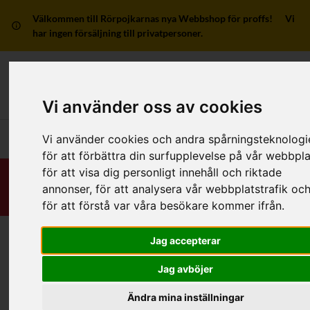
Välkommen till Rörpojkarnas nya Webbshop för proffs! Vi
har ingen försäljning till privatpersoner.
Mitt kon
Vi använder oss av cookies
Huvudmeny
Vi använder cookies och andra spårningsteknologi
för att förbättra din surfupplevelse på vår webbpla
för att visa dig personligt innehåll och riktade
annonser, för att analysera vår webbplatstrafik oc
för att förstå var våra besökare kommer ifrån.
Jag accepterar
Hem
/
RSK-Kategorier
/
Rördelar & Kopplingar
/
Instick-/Push
/
Av mässing/metall
/
1 anslutning
Jag avböjer
Ändra mina inställningar
Filter