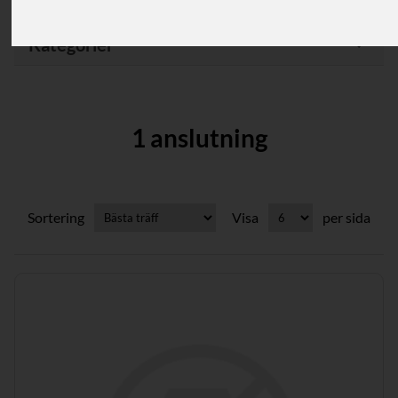
Kategorier
1 anslutning
Sortering
Visa
per sida