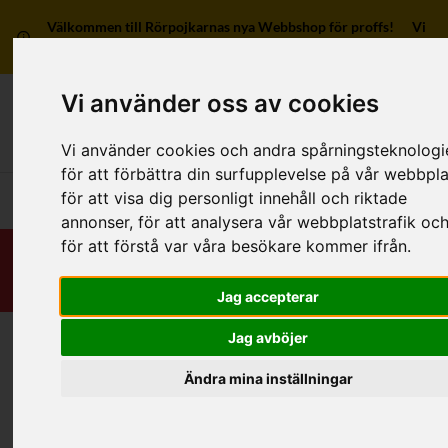
Välkommen till Rörpojkarnas nya Webbshop för proffs! Vi
har ingen försäljning till privatpersoner.
Vi använder oss av cookies
Mitt kon
Vi använder cookies och andra spårningsteknologi
för att förbättra din surfupplevelse på vår webbpla
för att visa dig personligt innehåll och riktade
Huvudmeny
annonser, för att analysera vår webbplatstrafik oc
för att förstå var våra besökare kommer ifrån.
Jag accepterar
Jag avböjer
Hem
/
RSK-Kategorier
/
Rördelar & Kopplingar
/
Gängat
/
Av övriga material
/
1 anslutning
Ändra mina inställningar
Kategorier